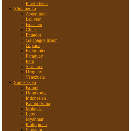
Puerto Rico
Südamerika
Argentinien
Bolivien
Brasilien
Chile
Ecuador
Galapagos Inseln
Guyana
Kolumbien
Paraguay
Peru
Suriname
Uruguay
Venezuela
Südostasien
Brunei
Hongkong
Indonesien
Kambodscha
Malaysia
Laos
Myanmar
Philippinen
Singapur