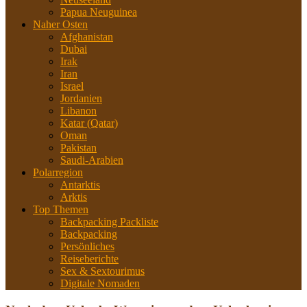
Papua Neuguinea
Naher Osten
Afghanistan
Dubai
Irak
Iran
Israel
Jordanien
Libanon
Katar (Qatar)
Oman
Pakistan
Saudi-Arabien
Polarregion
Antarktis
Arktis
Top Themen
Backpacking Packliste
Backpacking
Persönliches
Reiseberichte
Sex & Sextourimus
Digitale Nomaden