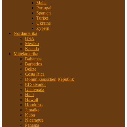
Malta
Portugal
Spanien
Türkei
Ukraine
Zypern
Nordamerika
USA
Mexiko
Kanada
Mittelamerika
Bahamas
Barbados
Belize
Costa Rica
Dominikanischen Republik
El Salvador
Guatemala
Haiti
Hawaii
Honduras
Jamaika
Kuba
Nicaragua
Panama