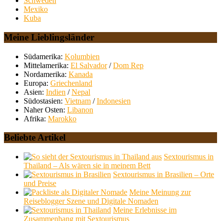
Schweden
Mexiko
Kuba
Meine Lieblingsländer
Südamerika:
Kolumbien
Mittelamerika:
El Salvador
/
Dom Rep
Nordamerika:
Kanada
Europa:
Griechenland
Asien:
Indien
/
Nepal
Südostasien:
Vietnam
/
Indonesien
Naher Osten:
Libanon
Afrika:
Marokko
Beliebte Artikel
Sextourismus in
Thailand – Als wären sie in meinem Bett
Sextourismus in Brasilien – Orte
und Preise
Meine Meinung zur
Reiseblogger Szene und Digitale Nomaden
Meine Erlebnisse im
Zusammenhang mit Sextourismus