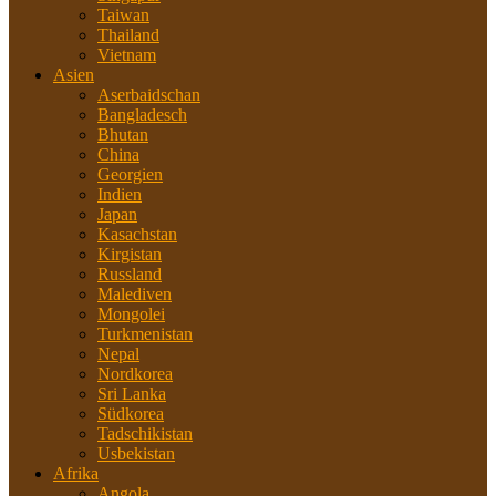
Taiwan
Thailand
Vietnam
Asien
Aserbaidschan
Bangladesch
Bhutan
China
Georgien
Indien
Japan
Kasachstan
Kirgistan
Russland
Malediven
Mongolei
Turkmenistan
Nepal
Nordkorea
Sri Lanka
Südkorea
Tadschikistan
Usbekistan
Afrika
Angola