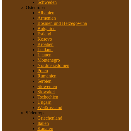
Schweden
Osteuropa
Albanien
Armenien
Bosnien und Herzegowina
Bulgarien
Estland
Kosovo
Kroatien
Lettland
Litauen
Montenegro
Nordmazedonien
Polen
Rumänien
Serbien
Slowenien
Slowakei
Tschechien
Ungarn
Weißrussland
Südeuropa
Griechenland
Italien
Kanaren