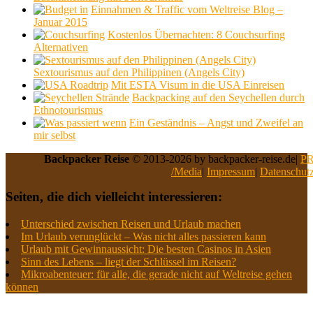
Einnahmen & Traffic vom Weltreise Blog –
Januar 2015
Kostenlos Übernachten: 8 Couchsurfing
Alternativen
Sextourismus auf den Philippinen (Angels City)
Mit ESTA Visum in die USA Einreisen
Backpacking auf den Seychellen durch
Ethnotourismus
Ein Geständnis – Angst und Zweifel an
mir selbst
Backpacker Reise
© 2013-2026 by backpacker-reise.de|
P
/Media
|
Impressum
|
Datenschut
Seiten, die dich vielleicht interessieren:
Unterschied zwischen Reisen und Urlaub machen
Im Urlaub verunglückt – Was nicht alles passieren kann
Urlaub mit Gewinnaussicht: Die besten Casinos in Asien
Sinn des Lebens – liegt der Schlüssel im Reisen?
Mikroabenteuer: für alle, die gerade nicht auf Weltreise gehen
können