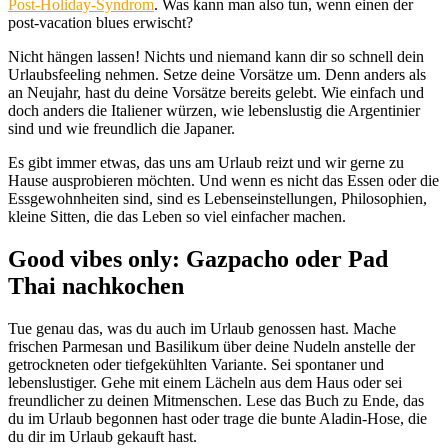
Post-Holiday-Syndrom
. Was kann man also tun, wenn einen der
post-vacation blues erwischt?
Nicht hängen lassen! Nichts und niemand kann dir so schnell dein
Urlaubsfeeling nehmen. Setze deine Vorsätze um. Denn anders als
an Neujahr, hast du deine Vorsätze bereits gelebt. Wie einfach und
doch anders die Italiener würzen, wie lebenslustig die Argentinier
sind und wie freundlich die Japaner.
Es gibt immer etwas, das uns am Urlaub reizt und wir gerne zu
Hause ausprobieren möchten. Und wenn es nicht das Essen oder die
Essgewohnheiten sind, sind es Lebenseinstellungen, Philosophien,
kleine Sitten, die das Leben so viel einfacher machen.
Good vibes only:
Gazpacho oder Pad
Thai nachkochen
Tue genau das, was du auch im Urlaub genossen hast. Mache
frischen Parmesan und Basilikum über deine Nudeln anstelle der
getrockneten oder tiefgekühlten Variante. Sei spontaner und
lebenslustiger. Gehe mit einem Lächeln aus dem Haus oder sei
freundlicher zu deinen Mitmenschen. Lese das Buch zu Ende, das
du im Urlaub begonnen hast oder trage die bunte Aladin-Hose, die
du dir im Urlaub gekauft hast.