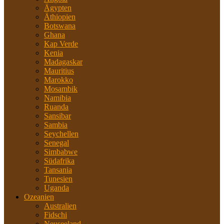
Ägypten
Äthiopien
Botswana
Ghana
Kap Verde
Kenia
Madagaskar
Mauritius
Marokko
Mosambik
Namibia
Ruanda
Sansibar
Sambia
Seychellen
Senegal
Simbabwe
Südafrika
Tansania
Tunesien
Uganda
Ozeanien
Australien
Fidschi
Neuseeland