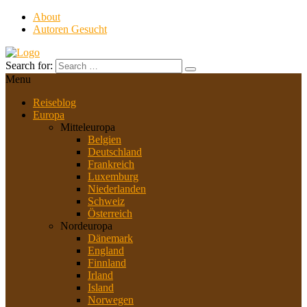
About
Autoren Gesucht
Search for:
Menu
Reiseblog
Europa
Mitteleuropa
Belgien
Deutschland
Frankreich
Luxemburg
Niederlanden
Schweiz
Österreich
Nordeuropa
Dänemark
England
Finnland
Irland
Island
Norwegen