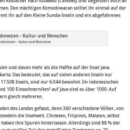
en Abstecher nach Sulawesi (Celebes) und begeistert euch an
men. Den mächtigen Komodowaran solltet ihr einmal auf der
önnt ihr auf den Kleine Sunda-Inseln und ein abgefahrenes
Indonesien – Kultur und Menschen
en und davon mehr als die Hälfte auf der Insel Java.
karta. Das bedeutet, das auf vielen anderen Inseln nur
17.508 Inseln, sind nur 6.044 bewohnt. Im indonesischen
und 100 Einwohnern/km² auf Java sind es über 1000. Auf
dern gleich mehreren.
den des Landes gefasst, denn 360 verschiedene Völker, von
iedeln die Inselwelt. Chinesen, Filipinos, Malaien, selbst
haben ihre Spuren hinterlassen. Allerdings sind 88 % der