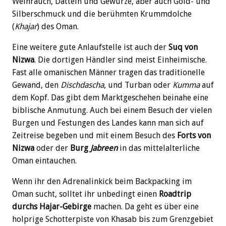
Weihrauch, Datteln und Gewürze, aber auch Gold- und
Silberschmuck und die berühmten Krummdolche
(
Khajar
) des Oman.
Eine weitere gute Anlaufstelle ist auch der
Suq von
Nizwa
. Die dortigen Händler sind meist Einheimische.
Fast alle omanischen Männer tragen das traditionelle
Gewand, den
Dischdascha
, und Turban oder
Kumma
auf
dem Kopf. Das gibt dem Marktgeschehen beinahe eine
biblische Anmutung. Auch bei einem Besuch der vielen
Burgen und Festungen des Landes kann man sich auf
Zeitreise begeben und mit einem Besuch des
Forts von
Nizwa
oder der
Burg
Jabreen
in das mittelalterliche
Oman eintauchen.
Wenn ihr den Adrenalinkick beim Backpacking im
Oman sucht, solltet ihr unbedingt einen
Roadtrip
durchs Hajar-Gebirge
machen. Da geht es über eine
holprige Schotterpiste von Khasab bis zum Grenzgebiet