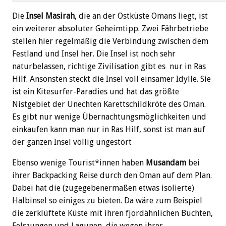
Die
Insel Masirah
, die an der Ostküste Omans liegt, ist
ein weiterer absoluter Geheimtipp. Zwei Fährbetriebe
stellen hier regelmäßig die Verbindung zwischen dem
Festland und Insel her. Die Insel ist noch sehr
naturbelassen, richtige Zivilisation gibt es nur in Ras
Hilf. Ansonsten steckt die Insel voll einsamer Idylle. Sie
ist ein Kitesurfer-Paradies und hat das größte
Nistgebiet der Unechten Karettschildkröte des Oman.
Es gibt nur wenige Übernachtungsmöglichkeiten und
einkaufen kann man nur in Ras Hilf, sonst ist man auf
der ganzen Insel völlig ungestört
Ebenso wenige Tourist*innen haben
Musandam
bei
ihrer Backpacking Reise durch den Oman auf dem Plan.
Dabei hat die (zugegebenermaßen etwas isolierte)
Halbinsel so einiges zu bieten. Da wäre zum Beispiel
die zerklüftete Küste mit ihren fjordähnlichen Buchten,
Felszungen und Lagunen, die wegen ihrer