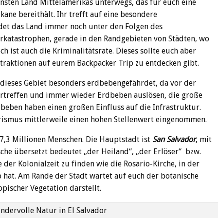
einsten Land Mittelamerikas unterwegs, das für euch eine
ne bereithält. Ihr trefft auf eine besondere
idet das Land immer noch unter den Folgen des
katastrophen, gerade in den Randgebieten von Städten, wo
ist auch die Kriminalitätsrate. Dieses sollte euch aber
ttraktionen auf eurem Backpacker Trip zu entdecken gibt.
t dieses Gebiet besonders erdbebengefährdet, da vor der
dertreffen und immer wieder Erdbeben auslösen, die große
beben haben einen großen Einfluss auf die Infrastruktur.
rismus mittlerweile einen hohen Stellenwert eingenommen.
 7,3 Millionen Menschen. Die Hauptstadt ist
San Salvador
, mit
che übersetzt bedeutet „der Heiland“, „der Erlöser“ bzw.
e der Kolonialzeit zu finden wie die Rosario-Kirche, in der
b hat. Am Rande der Stadt wartet auf euch der botanische
opischer Vegetation darstellt.