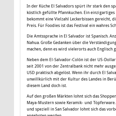
In der Küche El Salvadors spürt ihr stark den sp
köstlich gefüllte Pfannkuchen. Ein einzigartiges
bekommt eine Vielzahl Leckerbissen gereicht, di
Preis. Für Foodies ist das Festival ein wahres S
Die Amtssprache in El Salvador ist Spanisch. A
Nahua. Große Gedanken über die Verständigung 
machen, denn es wird vielerorts auch Englisch g
Neben dem El-Salvador-Colón ist der US-Dollar 
seit 2001 von der Zentralbank nicht mehr aus
USD praktisch abgelöst. Wenn ihr durch El Salv
unwillkürlich mit der Kultur des Landes in Berüh
diesem Land doch ist.
Auf den großen Märkten lohnt sich das Shoppen.
Maya-Mustern sowie Keramik- und Töpferware. 
und speziell in San Salvador lohnt sich das vor
angeboten werden.