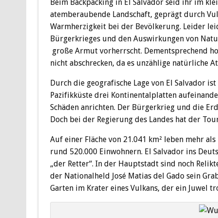
Beim Backpacking in El Salvador seid ihr im kl
atemberaubende Landschaft, geprägt durch Vulka
Warmherzigkeit bei der Bevölkerung. Leider le
Bürgerkrieges und den Auswirkungen von Natur
große Armut vorherrscht. Dementsprechend hoch 
nicht abschrecken, da es unzählige natürliche A
Durch die geografische Lage von El Salvador is
Pazifikküste drei Kontinentalplatten aufeinan
Schäden anrichten. Der Bürgerkrieg und die Erd
Doch bei der Regierung des Landes hat der Tou
Auf einer Fläche von 21.041 km² leben mehr als
rund 520.000 Einwohnern. El Salvador ins Deuts
„der Retter“. In der Hauptstadt sind noch Relikt
der Nationalheld José Matias del Gado sein Gra
Garten im Krater eines Vulkans, der ein Juwel tr