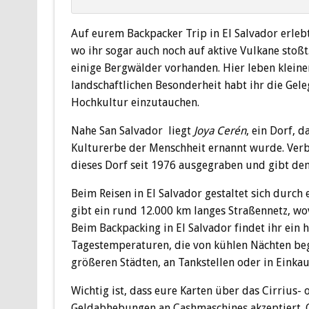
Auf eurem Backpacker Trip in El Salvador erleb
wo ihr sogar auch noch auf aktive Vulkane stoß
einige Bergwälder vorhanden. Hier leben kleine
landschaftlichen Besonderheit habt ihr die Gel
Hochkultur einzutauchen.
Nahe San Salvador liegt
Joya Cerén
, ein Dorf,
Kulturerbe der Menschheit ernannt wurde. Verb
dieses Dorf seit 1976 ausgegraben und gibt den
Beim Reisen in El Salvador gestaltet sich durch
gibt ein rund 12.000 km langes Straßennetz, wov
Beim Backpacking in El Salvador findet ihr ein 
Tagestemperaturen, die von kühlen Nächten be
größeren Städten, an Tankstellen oder in Einkau
Wichtig ist, dass eure Karten über das Cirrius
Geldabhebungen an Cashmaschines akzeptiert. Ge