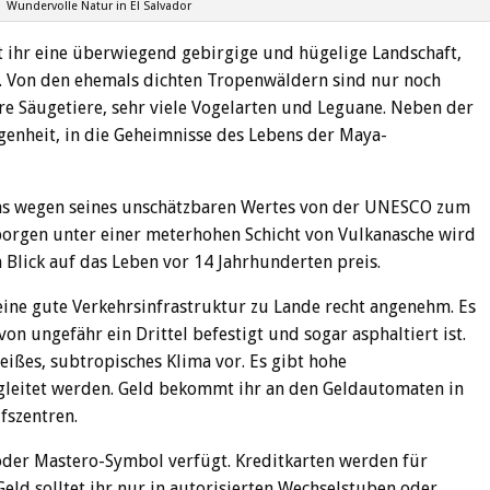
Wundervolle Natur in El Salvador
t ihr eine überwiegend gebirgige und hügelige Landschaft,
t. Von den ehemals dichten Tropenwäldern sind nur noch
re Säugetiere, sehr viele Vogelarten und Leguane. Neben der
egenheit, in die Geheimnisse des Lebens der Maya-
 das wegen seines unschätzbaren Wertes von der UNESCO zum
orgen unter einer meterhohen Schicht von Vulkanasche wird
 Blick auf das Leben vor 14 Jahrhunderten preis.
 eine gute Verkehrsinfrastruktur zu Lande recht angenehm. Es
on ungefähr ein Drittel befestigt und sogar asphaltiert ist.
heißes, subtropisches Klima vor. Es gibt hohe
gleitet werden. Geld bekommt ihr an den Geldautomaten in
fszentren.
- oder Mastero-Symbol verfügt. Kreditkarten werden für
ld solltet ihr nur in autorisierten Wechselstuben oder