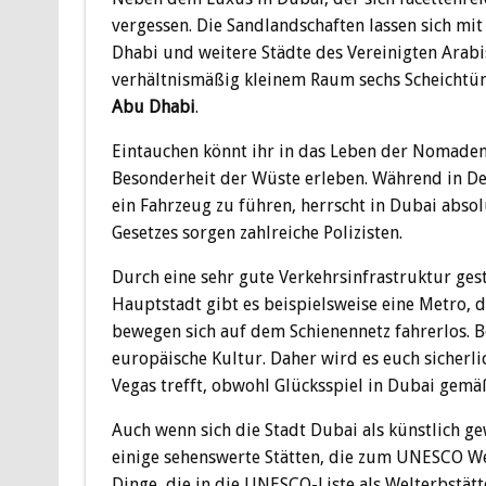
vergessen. Die Sandlandschaften lassen sich mi
Dhabi und weitere Städte des Vereinigten Arabis
verhältnismäßig kleinem Raum sechs Scheichtüm
Abu Dhabi
.
Eintauchen könnt ihr in das Leben der Nomaden
Besonderheit der Wüste erleben. Während in De
ein Fahrzeug zu führen, herrscht in Dubai abso
Gesetzes sorgen zahlreiche Polizisten.
Durch eine sehr gute Verkehrsinfrastruktur gest
Hauptstadt gibt es beispielsweise eine Metro, d
bewegen sich auf dem Schienennetz fahrerlos. Be
europäische Kultur. Daher wird es euch sicherli
Vegas trefft, obwohl Glücksspiel in Dubai gemäß
Auch wenn sich die Stadt Dubai als künstlich ge
einige sehenswerte Stätten, die zum UNESCO We
Dinge, die in die UNESCO-Liste als Welterbst