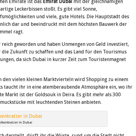
hen Emirate ist das
Emirat Dubai
mit der gleichnamigen
rtige Leckerbissen stoßt. Es gibt viel Sonne,
fsmöglichkeiten und viele, gute Hotels. Die Hauptstadt des
öhnlich dar und beeindruckt mit dem höchsten Bauwerk der
immel ragt.
hr reich geworden und haben Unmengen von Geld investiert,
r die Zukunft zu schaffen und das Land für den Tourismus
elungen, da sich Dubai in kurzer Zeit zum Touristenmagnet
n den vielen kleinen Marktvierteln wird Shopping zu einem
s taucht ihr in eine atemberaubende Atmosphäre ein, wo ihr
e Markt ist der Goldsouk in Deira. Es gibt mehr als 300
muckstücke mit leuchtenden Steinen anbieten.
lkenkratzer in Dubai
h darstellt, dürft ihr die Wüste, rund um die Stadt nicht