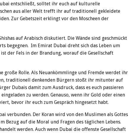
ai entschließt, solltet ihr euch auf kulturelle
hen aus aller Welt trefft ihr auf traditionell gekleidete
iden. Zur Gebetszeit erklingt vor den Moscheen der
 Shishas auf Arabisch diskutiert. Die Wände sind geschmückt
orts begegnen. Im Emirat Dubai dreht sich das Leben um
st der Fels in der Brandung, worauf die Gesellschaft
eine große Rolle. Als Neuankömmlinge und Fremde werdet ihr
en, traditionell denkenden Bürgern stoßt ihr mitunter auf
ürger Dubais damit zum Ausdruck, dass es euch passieren
ie eingeladen zu werden. Genauso, wenn ihr Gold oder einen
viert, bevor ihr euch zum Gespräch hingesetzt habt.
ubai verbunden. Der Koran wird von den Muslimen als Gottes
 im Bezug auf die Moral und Fragen des täglichen Lebens.
ehandelt werden. Auch wenn Dubai die offenste Gesellschaft