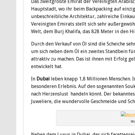
Das zweitgrößte Emirat der Vereinigten Arabisc
Hauptstadt, wo ihr beim Backpacking auf einziga
unbeschreibliche Architektur, zahlreiche Einkau
Vereinigten Emirats stellt sich sehr außergew
Welt, dem Burj Khalifa, das 828 Meter in den H
Durch den Verkauf von Öl sind die Scheiche se
um sich neben dem Öl ein zweites Standbein fü
attraktiv zu machen. Das ist ihnen mit Erfolg g
entwickelt hat.
In
Dubai
leben knapp 1,8 Millionen Menschen. I
besonderen Erlebnis. Auf den sogenannten Souk
nach Herzenslust handeln könnt. Der bekanntest
Juweliere, die wundervolle Geschmeide und Sch
Wo
Neben dem Luxus in Dubai, der sich facettenreic