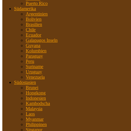
Puerto Rico
Südamerika
Argentinien
Bolivien
Brasilien
Chile
Ecuador
Galapagos Inseln
Guyana
Kolumbien
Paraguay
Peru
Suriname
Uruguay
Venezuela
Südostasien
Brunei
Hongkong
Indonesien
Kambodscha
Malaysia
Laos
Myanmar
Philippinen
Singapur