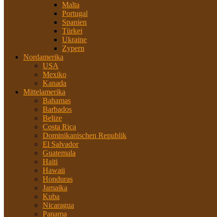
Malta
Portugal
Spanien
Türkei
Ukraine
Zypern
Nordamerika
USA
Mexiko
Kanada
Mittelamerika
Bahamas
Barbados
Belize
Costa Rica
Dominikanischen Republik
El Salvador
Guatemala
Haiti
Hawaii
Honduras
Jamaika
Kuba
Nicaragua
Panama