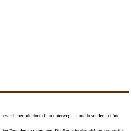
Doch wer lieber mit einem Plan unterwegs ist und besonders schöne
en Fassaden zu verewigen. Die Route ist also nicht nur etwas für