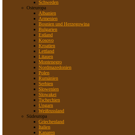
Schweden
Osteuropa
Albanien
Armenien
Bosnien und Herzegowina
Bulgarien
Estland
Kosovo
Kroatien
Lettland
Litauen
Montenegro
Nordmazedonien
Polen
Rumänien
Serbien
Slowenien
Slowakei
Tschechien
Ungarn
Weißrussland
Südeuropa
Griechenland
Italien
Kanaren