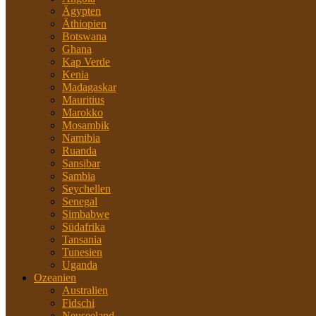
Ägypten
Äthiopien
Botswana
Ghana
Kap Verde
Kenia
Madagaskar
Mauritius
Marokko
Mosambik
Namibia
Ruanda
Sansibar
Sambia
Seychellen
Senegal
Simbabwe
Südafrika
Tansania
Tunesien
Uganda
Ozeanien
Australien
Fidschi
Neuseeland