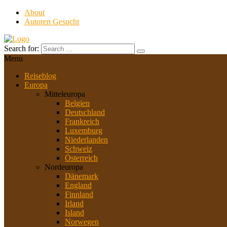
About
Autoren Gesucht
Search for:
Menu
Reiseblog
Europa
Mitteleuropa
Belgien
Deutschland
Frankreich
Luxemburg
Niederlanden
Schweiz
Österreich
Nordeuropa
Dänemark
England
Finnland
Irland
Island
Norwegen