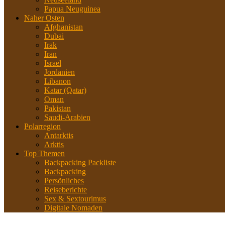
Papua Neuguinea
Naher Osten
Afghanistan
Dubai
Irak
Iran
Israel
Jordanien
Libanon
Katar (Qatar)
Oman
Pakistan
Saudi-Arabien
Polarregion
Antarktis
Arktis
Top Themen
Backpacking Packliste
Backpacking
Persönliches
Reiseberichte
Sex & Sextourimus
Digitale Nomaden