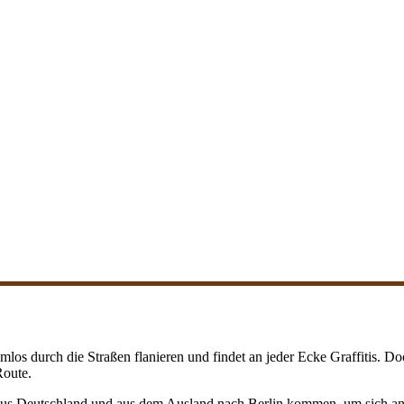
emlos durch die Straßen flanieren und findet an jeder Ecke Graffitis. 
Route.
aus Deutschland und aus dem Ausland nach Berlin kommen, um sich an d