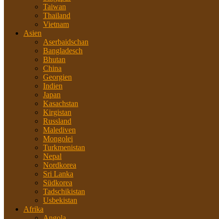
Taiwan
Thailand
Vietnam
Asien
Aserbaidschan
Bangladesch
Bhutan
China
Georgien
Indien
Japan
Kasachstan
Kirgistan
Russland
Malediven
Mongolei
Turkmenistan
Nepal
Nordkorea
Sri Lanka
Südkorea
Tadschikistan
Usbekistan
Afrika
Angola