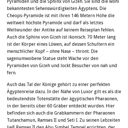
Pyramiden und die Sphinx von Gizeh. Sie sind die wohl
bekanntesten Sehenswürdigkeiten Ägyptens. Die
Cheops-Pyramide ist mit ihren 146 Metern Höhe die
weltweit höchste Pyramide und darf als letztes
Weltwunder der Antike auf keinem Reiseplan fehlen.
Auch die Sphinx von Gizeh ist ikonisch. 70 Meter lang
ist der Körper eines Löwen, auf dessen Schultern ein
menschlicher Kopf – ohne Nase – thront. Die
sagenumwobene Statue steht Wache vor den
Pyramiden von Gizeh und lockt Besucher von nah und
fern.
Auch das Tal der Könige gehört zu einer perfekten
Ägyptenreise dazu. In der Nähe von Luxor gilt es als die
bedeutendste Totenstätte der ägyptischen Pharaonen,
in der bereits über 60 Gräber entdeckt wurden. Hier
befinden sich auch die Grabkammern der Pharaonen
Tutanchamun, Ramses II und Seti I. Zu seinen Lebzeiten
ließ Ramses II den Abu Simbel Tempel errichten, der