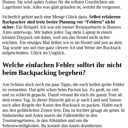
Humor. Sie wird später Anlass für die tollsten Geschichten am
Lagerfeuer sein. Alles was glatt gelaufen ist, werdet ihr vergessen.
Sicherlich gehört auch eine Menge Glück dazu.
Selbst erfahrene
Backpacker sind trotz bester Planung vor “Fehlern” nicht
sicher
. Ein Beispiel. Ich war mit meiner Reisepartnerin in Buenos
Aires unterwegs. Wir hatten jeden Tag mein Laptop in einem
kleinen Daypack mit dabei, weil uns das Hostel nicht sicher
erschien. Ein einziges Mal ließen wir es im Hostel und just an dem
Tag wurde uns auf eine ganz clevere Art und Weise der Rucksack
aufgeschnitten. Glück im Unglück.
Welche einfachen Fehler solltet ihr nicht
beim Backpacking begehen?
Am Schluss doch noch ein paar Tipps, die euch helfen grobe Fehler
zu vermeiden. Das geht schon beim Packen los. Zu groß, zu viel
und zu schlecht gepackt. Damit versaut ihr euch die ganze Tour ab
dem ersten Tag. In dieser Hinsicht gilt es je nach Land und Saison
nach allen Regeln der Kunst den Rucksack zu packen. Haltet euch
aus den gefährlichen Zonen fern. Das ist leichter gesagt als getan. In
Südamerika und Asien lauern die Fallensteller in den
Touristengebieten, in den Altstädten und um die
Sehenswürdigkeiten. Ihr kommt also kaum drumherum.