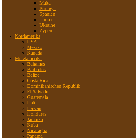
Malta
Portugal
Spanien
Türkei
Ukraine
Zypern
Nordamerika
USA
Mexiko
Kanada
Mittelamerika
Bahamas
Barbados
Belize
Costa Rica
Dominikanischen Republik
El Salvador
Guatemala
Haiti
Hawaii
Honduras
Jamaika
Kuba
Nicaragua
Panama