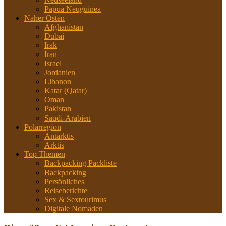
Papua Neuguinea
Naher Osten
Afghanistan
Dubai
Irak
Iran
Israel
Jordanien
Libanon
Katar (Qatar)
Oman
Pakistan
Saudi-Arabien
Polarregion
Antarktis
Arktis
Top Themen
Backpacking Packliste
Backpacking
Persönliches
Reiseberichte
Sex & Sextourimus
Digitale Nomaden