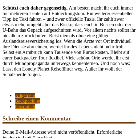
Schützt euch daher gegenseitig
. Am besten macht ihr euch immer
mit mehreren Leuten auf Entdeckungstour. Ein weiterer essentieller
Tipp ist: Taxi fahren – und zwar offizielle Taxis. Ihr zahlt zwar
etwas mehr, umgeht aber das Risiko, dass euch in Bussen oder der
U-Bahn das Gepäck aufgeschnitten wird. Vor allem nachts solltet ihr
nie allein zurücklaufen. Reist niemals ohne eine gültige
Auslandsreiseversicherung los. Wenn die Ärzte vor Ort individuell
ihre Dienste abrechnen, werdet ihr des Lebens nicht mehr froh.
Selbst ein Armbruch kann Tausende von Euros kosten. Bleibt auf
eurer Backpacker Tour flexibel. Viele schöne Orte werdet ihr erst
durch Mundpropaganda unterwegs kennenlernen. Und noch was:
Lasst den Lonely Planet Reiseführer weg. Außer ihr wollt der
Schafsherde folgen.
Allgemein
Backpacking
Persönlich
Schreibe einen Kommentar
Deine E-Mail-Adresse wird nicht veröffentlicht.
Erforderliche
Felder sind mit
*
markiert