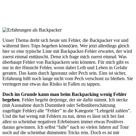
Unser Thema dreht sich heute um Fehler, die Backpacker vor und
während ihres Trips begehen könn(t)en. Wer jetzt allerdings gleich
hier so eine typische Liste mit Backpacker-Fehler erwartet, der wird
zuerst einmal enttäuscht. Denn ich frage mich zuerst einmal: Was
überhaupt Fehler von Backpackern sein könnten. Für mich gibt es
nur in der Hinsicht Fehler, wenn dabei Leib und Leben in Gefahr
geraten. Das kann durch Ignoranz oder Pech sein. Eins ist sicher,
Erfahrung hilft noch lange nicht vom Pech verschont zu bleiben. Sie
verringert nur etwas das Risiko in Fallen zu tappen.
Doch im Grunde kann man beim Backpacking wenig Fehler
begehen
. Fehler begeht derjenige, der sie dafür nimmt. Ich stecke
(mit Ausnahme durch Dummheit oder Selbstüberschätzung
zugefügte Fehler) alle “Fehler” in die Kategorie “Lehrgeld zahlen”.
Und die hat wenig mit Fehlern zu tun, denn es lässt sich bei fast
allen so scheinbar negativen Erlebnissen immer etwas Positives
daraus gewinnen. Ich selbst “falle” nach so vielen Jahren auf Tour
noch auf die scheinbar dümmsten Tricks rein. Doch es ist mir