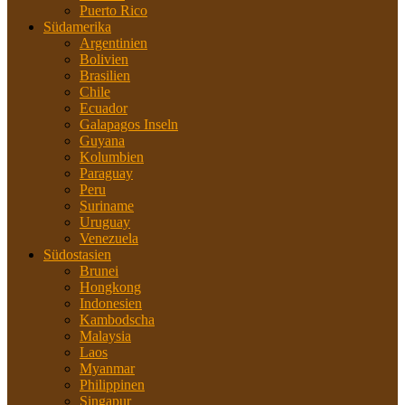
Puerto Rico
Südamerika
Argentinien
Bolivien
Brasilien
Chile
Ecuador
Galapagos Inseln
Guyana
Kolumbien
Paraguay
Peru
Suriname
Uruguay
Venezuela
Südostasien
Brunei
Hongkong
Indonesien
Kambodscha
Malaysia
Laos
Myanmar
Philippinen
Singapur