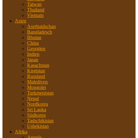
Taiwan
Thailand
Vietnam
Asien
Aserbaidschan
Bangladesch
Bhutan
China
Georgien
Indien
Japan
Kasachstan
Kirgistan
Russland
Malediven
Mongolei
Turkmenistan
Nepal
Nordkorea
Sri Lanka
Südkorea
Tadschikistan
Usbekistan
Afrika
Angola