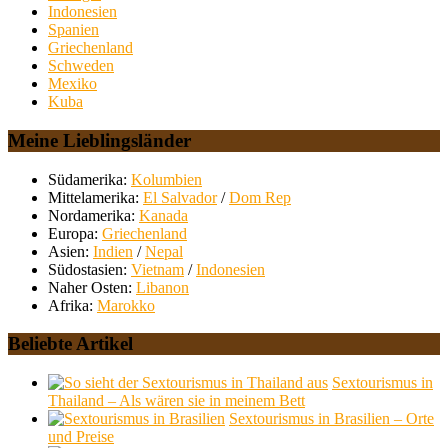
Indonesien
Spanien
Griechenland
Schweden
Mexiko
Kuba
Meine Lieblingsländer
Südamerika:
Kolumbien
Mittelamerika:
El Salvador
/
Dom Rep
Nordamerika:
Kanada
Europa:
Griechenland
Asien:
Indien
/
Nepal
Südostasien:
Vietnam
/
Indonesien
Naher Osten:
Libanon
Afrika:
Marokko
Beliebte Artikel
Sextourismus in
Thailand – Als wären sie in meinem Bett
Sextourismus in Brasilien – Orte
und Preise