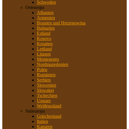
Schweden
Osteuropa
Albanien
Armenien
Bosnien und Herzegowina
Bulgarien
Estland
Kosovo
Kroatien
Lettland
Litauen
Montenegro
Nordmazedonien
Polen
Rumänien
Serbien
Slowenien
Slowakei
Tschechien
Ungarn
Weißrussland
Südeuropa
Griechenland
Italien
Kanaren