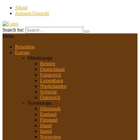
About
Autoren Gesucht
Search for:
Menu
Reiseblog
Europa
Mitteleuropa
Belgien
Deutschland
Frankreich
Luxemburg
Niederlanden
Schweiz
Österreich
Nordeuropa
Dänemark
England
Finnland
Irland
Island
Norwegen