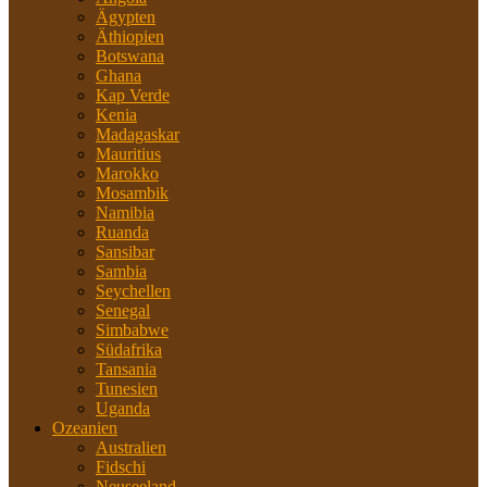
Ägypten
Äthiopien
Botswana
Ghana
Kap Verde
Kenia
Madagaskar
Mauritius
Marokko
Mosambik
Namibia
Ruanda
Sansibar
Sambia
Seychellen
Senegal
Simbabwe
Südafrika
Tansania
Tunesien
Uganda
Ozeanien
Australien
Fidschi
Neuseeland